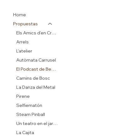
Home
Propuestas
Els Amics d'en Crusó
Arrels
L'atelier
Autòmata Carrusel
El Podcast de Beatrix Potter
Camins de Bosc
La Danza del Metal
Pirene
Selfiematón
Steam Pinball
Un teatro en el jardín
La Cajita